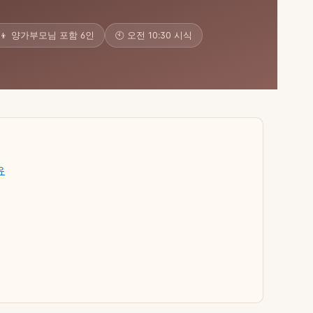
👩‍👦 양가부모님 포함 6인
🕙 오전 10:30 시식
유