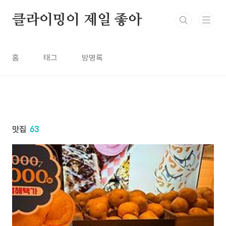
본문 바로가기
클라이밍이 제일 좋아
홈
태그
방명록
맛집
63