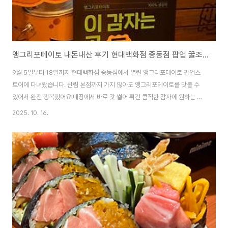
앵그리포테이토 내돈내산 후기 현대백화점 중동점 팝업 꿀조합 치폴레 폴드포크
9월 5일부터 18일까지 현대백화점 중동점에서 열린 앵그리포테이토 팝업스
토어에 다녀왔습니다. 신림 본점까지 가지 않아도 앵그리포테이토를 맛볼 수
있어서 완전 행복했어요!매장에서 바로 갓 썰어 튀긴 큼직한 감자에 원하는 소
스를 골라 넣을 수 있는 자유도 100%! 내 취향대로 커스터마이징 가능한 감자
2025. 10. 16.
덕분에 먹는 재미가 두 배였답니다.꿀조합 메뉴 치폴레 폴드포크 찐리뷰이번
팝업에서는 ‘꿀조합 세일’ 메뉴 중에서 치폴레 폴드포크를 주문했는데요, 진심
으로 ‘이 조합 누가 만든 거야?’ 외칠 정도로 맛있었어요! 매콤하면서도 부드러
운 폴드포크에 고소한 감자, 그리고 진한 소스 조합은 완전 환상! 한입 먹고 바
로 “존맛” 외쳤습니다. 😆소스도 듬뿍 들어가 있어서 감자 하나하나가 맛있게
코팅되어 있었어요. 진짜로 ..