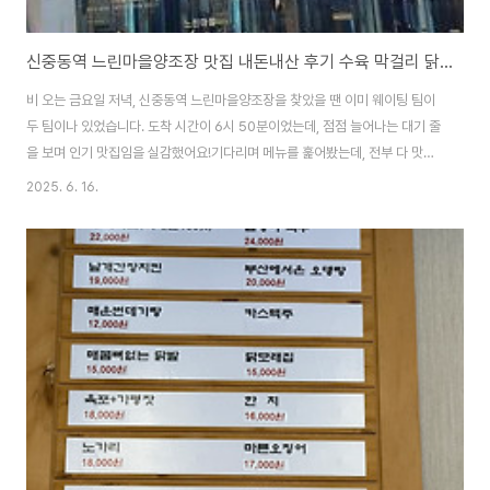
신중동역 느린마을양조장 맛집 내돈내산 후기 수육 막걸리 닭똥집까지
비 오는 금요일 저녁, 신중동역 느린마을양조장을 찾았을 땐 이미 웨이팅 팀이
두 팀이나 있었습니다. 도착 시간이 6시 50분이었는데, 점점 늘어나는 대기 줄
을 보며 인기 맛집임을 실감했어요!기다리며 메뉴를 훑어봤는데, 전부 다 맛있
어 보여서 고르기가 진짜 어려웠습니다.수육부터 닭똥집까지 메뉴 고르기 너무
2025. 6. 16.
힘들었어요느린마을양조장의 메뉴판을 보면 군침부터 도는 구성이에요. 막걸
리 안주로 찰떡인 수육, 두부김치, 튀김류까지 정말 다양하게 준비돼 있었어요.
고민 끝에 두부김치+수육 세트와 미니 닭똥집튀김을 주문했습니다. 확실히 여
럿이 방문해서 다양한 메뉴를 즐기는 게 정답인 것 같았어요!혼자 오기보다는
3~4인 이상으로 방문하는 걸 강추드립니다. 그래야 더 많은 메뉴를 즐기고 맛
비교도 할 수 있거든요!막걸리는..