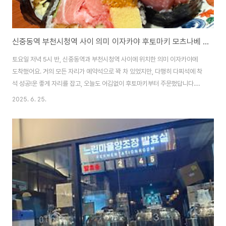
신중동역 부천시청역 사이 의미 이자카야 후토마키 모츠나베 복어튀김
토요일 저녁 5시 반, 신중동역과 부천시청역 사이에 위치한 의미 이자카야에
도착했어요. 거의 모든 자리가 예약석으로 꽉 차 있었지만, 다행히 다찌석에 착
석 성공!운 좋게 자리를 잡고, 오늘도 어김없이 후토마키부터 주문했답니다.후
토마키는 진짜 필수! 몇 번을 먹어도 질리지 않아요후토마키는 이자카야의 시
2025. 6. 25.
그니처 메뉴라 해도 과언이 아니에요. 매번 방문할 때마다 빠지지 않고 주문하
게 되는 최애 메뉴입니다. 속이 꽉 찬 비주얼에 한입에 넣어야 제맛이라는 말,
진짜 공감돼요. 달콤짭짤한 간장과 식감 좋은 재료가 어우러져 입안 가득 행복
해지는 맛이에요.후토마키 먹으러 의미 오는 날이 올 정도로 매력적이에요. 첫
방문이라면 이건 무조건 시켜보셔야 해요!곱창 듬뿍! 모츠나베는 뜨끈하고 깊
은 맛처음엔 곱창이 별로 없나? ..