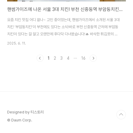
핸썸가이즈에 나온 서울 3대 치킨! 부천 신중동역 부암동치킨 내돈내산 후기🍗
요즘 치킨 맛집 어디 없나~ 고민 중이었는데, 핸썸가이즈에서 소개된 서울 3대
치킨 ‘부암동치킨’이 부천에도 있다는 소식!바로 부천 신중동역 근처에 부암동
치킨이 있다는 걸 알고 오랜만에 후다닥 다녀왔습니다!🔥 바삭한 튀김옷의 위
엄, 후라이드 치킨 클라스!여기 치킨은 다른 집이랑 확실히 달라요. 튀김옷이 얇
2025. 6. 11.
고 바삭바삭한데도 기름지지 않고 깔끔한 맛! 한 입 먹으면 "와 이거다!" 싶은
그 느낌, 진짜 살아있습니다. 먹다 보면 살~짝 물릴 수는 있지만 그래도 젓가락
1
2
3
4
···
16
멈출 수 없음🔥감자튀김이랑 고구마튀김까지 같이 나와서 사이드도 완벽! 특
히 햇감자 철에는 감자튀김이 진짜 최고입니다. 🥔🍽️ 오이무침까지?! 센스 있
는 반찬 구성치킨집에서 무만 주는 건 옛말이죠~ 부암동치킨은 무에 + 오이무
침까지 나옵니다..
Designed by 티스토리
© Daum Corp.