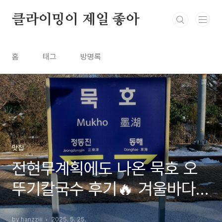
본문 바로가기
클라이밍이 제일 좋아
홈
태그
방명록
맛집
전현무계획에도 나온 묵호 오
뚜기칼국수 후기🔥 겨울바다
+장칼국수 조합 최고!
by hanzziii
2025. 5. 25.