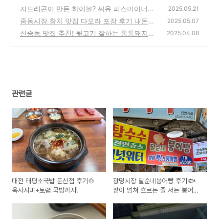
르는 줄 서는 붕어빵 맛집!
지드래곤이 만든 하이볼? 씨유 피스마이너스
(2)
2025.05.21
원 하이볼 솔직 후기🍋
중동시장 참치 맛집 다오라 포장 후기 내돈내
(4)
2025.05.07
산 - 미친 가격에 퀄리티 실화?
신중동 맛집 추천! 뒷고기 잘하는 통통돼지부
(2)
2025.04.08
속 내돈내산 후기
(3)
관련글
대전 태평소국밥 둔산점 후기🍲
광명시장 달순네붕어빵 후기🐟
육사시미+토렴 국밥까지!
팥이 넘쳐 흐르는 줄 서는 붕어빵
맛집!