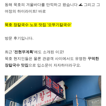
동해 묵호의 겨울바다를 만끽하고 왔습니다 🌊 그리고 그
여정의 하이라이트! 바로
묵호 장칼국수 노포 맛집 ‘오뚜기칼국수’
방문 후기입니다.
최근
‘전현무계획’
에도 소개된 이곳!
묵호 현지인들은 물론 관광객 사이에서도 유명한
꾸덕한
장칼국수 맛집
으로 입소문이 자자하더라구요.