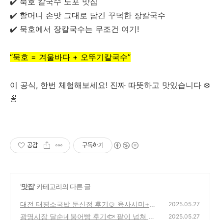
✔️ 묵호 칼국수 노포 맛집
✔️ 할머니 손맛 그대로 담긴 꾸덕한 장칼국수
✔️ 묵호에서 장칼국수는 무조건 여기!
“묵호 = 겨울바다 + 오뚜기칼국수”
이 공식, 한번 체험해보세요! 진짜 따뜻하고 맛있습니다 ❄️
🍜
공감
구독하기
'
맛집
' 카테고리의 다른 글
대전 태평소국밥 둔산점 후기🍲 육사시미+토
2025.05.27
렴 국밥까지!
광명시장 달순네붕어빵 후기🐟 팥이 넘쳐 흐
(5)
2025.05.27