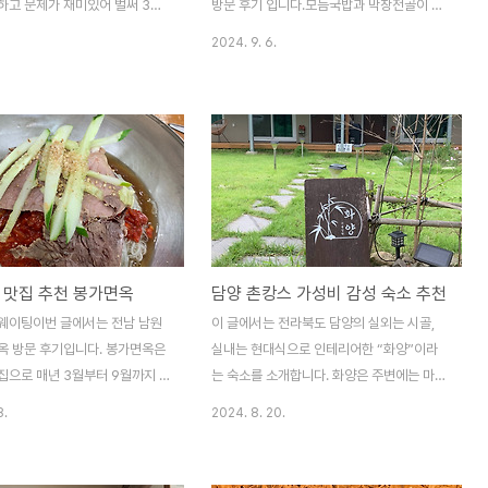
객실도 매우 깨..
하고 문제가 재미있어 벌써 3번
방문 후기 입니다.모듬국밥과 막창전골이 유
다. 이태원 오프더월클라이밍은
명합니다.모듬국밥은 뚝배기 한가득 건더기
2024. 9. 6.
과 BGM이 좋습니다. 평일 저녁
가 가득입니다.공기밥을 안먹어도 건더기만
 많이 붐비지 않아 클라이밍을 즐
건져먹다보면 배가 찼습니다.📍위치 : 전남
니다.오프더월 클라이밍📍 위치
담양군 창평면 사동길 12-12⏰ 영업시간 :
이태원로 190 지하 2층-> 이태
오전 9시 - 오후 9시 (오후 8시 라스트오
 바로 앞 도보 1분 (무신사 건물
더)* 브레이크 타임: 오후 3시 30분 - 오후
️ 주차기계식 주차장 (SUV 주차
5시* 매주 화요일 휴무🅿️ 주차 : 무료 (국밥
차 주차불가)최초 1시간 무료이후
거리 주차장 이용)🙋🏻 웨이팅 꿀팁 : 오전 9
500원종일권 1만 5천원⏰ 영업
시 30분 쯤 이전 방문 (일요일 기준)일요일
-금) 오전 11시 ~ 오후 11시주말
오전 9시 반쯤 도착하니 웨이팅이 없었습니
 맛집 추천 봉가면옥
담양 촌캉스 가성비 감성 숙소 추천
전 10시 ~ 오후 8시💲이용요금일
다.식사를 마치고 10시 반쯤에는 웨이팅이
2만원체험강습권 : 3만원 (네이버
있었습니다.오전 일찍 방문하는 것을 추천합
옥 웨이팅이번 글에서는 전남 남원
이 글에서는 전라북도 담양의 실외는 시골,
벽화 대여 : 5천원..
니다.웨이팅은 캐치테이블 이용 메뉴창평국
옥 방문 후기입니다. 봉가면옥은
실내는 현대식으로 인테리어한 “화양”이라
밥에서는 모..
집으로 매년 3월부터 9월까지 6
는 숙소를 소개합니다. 화양은 주변에는 마을
합니다.현지 및 여행객들의 소문
주민이 실거주하고 있는 시골 마을에 위치하
8.
2024. 8. 20.
 주말에는 웨이팅이 많습니다.월
고 있어 진정한 촌캉스를 즐길 수 있습니다.
1시에 방문했을 때는 웨이팅이 없
👉 담양 맛집 추천 "청둥오리 전골 맛집 유진
이 11시라 10시 50분쯤 도착
정" 바로가기 담양 여행 맛집 추천 "유진정"