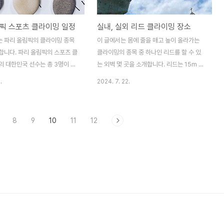
 적혀있지만 추가금액 없이 출차
만 그래도 어렵게 느껴집니다. 선유도는 생긴
플레이스 건물 : 지하주차 난이
지 오래된 고수의 암장 느낌이 난다면 목동점
픽 스포츠 클라이밍 일정
실내, 실외 리드 클라이밍 장소
 유형 : 일반 지하 주차장 (기계식
은 더 힙하고 밝은 느낌이 납니다.1. 서울볼더
편애 주차장 입구가 있습니다. 다
스 목동점 정보- 위치 : 서울특별시 양천구 신
 파리 올림픽의 클라이밍 종목
이 글에서는 몸에 줄을 매고 높이 올라가는
헷갈리지 않게 주의하세요.주차도
목로 53 서울볼더스 목동점 2층(오목교역 7
합니다. 파리 올림픽의 스포츠 클
클라이밍의 종목 중 하나인 리드를 할 수 있
운터 오른쪽에 ..
번출구 도보 7분)..
의 대한민국 선수는 총 3명이 출
는 외벽 몇 곳을 소개합니다. 리드는 15m 이
스포츠클라이밍의 종목은 스피드
상의 벽을 몸에 줄을 매고, 줄을 걸면서 등반
.
2024. 7. 22.
리드(콤바인)으로 이루어져 있습
합니다. 리드를 할 수 있는 곳은 실외에 많습
인은 볼더링과 리드 점수를 합산하
니다. 실외에 있는 리드 장소를 외벽이라고
매깁니다. 도쿄올림픽은 스피드,볼
하며, 주로 한겨울에는 오픈하지 않으며 봄부
8
9
10
11
12
세 종목을 합산하였으나 이번 파리
터 가을에 사용이 가능합니다.1. 실내 리드 클
 스피드는 별도로 구분하였습니
라이밍 - 디스커버리 클라임스퀘어 ICN인천
 클라이밍 소개기간 : 08.05(월)
서구의 마두역에 위치하고 있는 실내 클라이
(토) 6일간한국출전 선수 : 신은철
밍장입니다. 리드와 볼더링, 지구력, 오토빌
이도현(볼더링,리드), 서채현(볼더
레이가 갖춰진 규모가 매우 큰 대형 실내 암
종목 : 여자 볼더&리드, 여자 스
장입니다. 수도권에 리드가 가능한 몇 곳 안
볼더&리드, 남자 스피드2. 세부
되는 실내 시설 중 하나입니다. 리드와 빌레
) 8월 5일17:00 남자 볼더 &
이를 경험해보지 않은 사람들에게 좋은 시설
- 볼더20:00 여자 스피드..
이며 일일체험이나 교육도 가능합니다. 리드