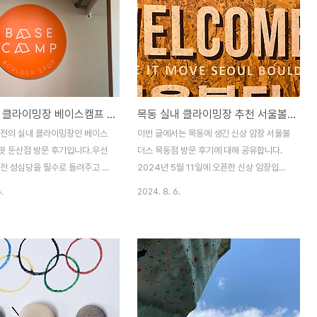
에는 식사중인 손님이 있었습니
천둥오리 전골이번 글에서는 전라남도 담양
간 : 오전 11시 ~ 오후 9시 📍
의 천둥오리 전골 맛집 유진정의 내돈내산 방
남원시 소리길 177 🚘 주차 : 무
문 후기입니다. 담양 여행 중 맛집을 찾다가
간은 협소하며, 주차 공간이 부족
더운 여름 보양도 할 겸 방문하게 되었습니
 앞 갓길에 주차)봉가면옥 간판
다. 주말에는 웨이팅이 있다는jjiyo.com👉
가"가 간판에서 많이 지워져 잘 보
담양 맛집 추천 백종원 국밥 "창평국밥" 바로
대전 실내 클라이밍장 베이스캠프 볼더스팟 둔산점 방문 후기
목동 실내 클라이밍장 추천 서울볼더스 목동점 방문 후기
.주차는 식당 앞 차량 약 8대
가기 담양 맛집 노란간판 창평국밥 백종원 국
 수 있습니다. 주차 자리가 없
밥 웨이팅 꿀팁창평국밥 정보전남 담양의 국
대전의 실내 클라이밍장인 베이스
이번 글에서는 목동에 생긴 신상 암장 서울볼
 앞 갓길에 차량이 세워져 있었
밥거리의 백종원이 다녀가 유명해진 “창평국
팟 둔산점 방문 후기입니다.우선
더스 목동점 방문 후기에 대해 공유합니다.
밥” 내돈내산 방문 ..
 전 성심당을 필수로 들려주고 베
2024년 5월 11일에 오픈한 신상 암장입니
더스팟 둔산점에 방문했습니다.1.
다. 서울볼더스는 선유도점, 목동점이 있습니
.
2024. 8. 6.
위치베이스캠프 볼더스팟은 정부
다. 서울볼더스는 무지개+검정색의 난이도
 출구에서 도보 9분 거리에 있습
입니다. 빨간색이 가장 쉽고 검정이 가장 어
건물의 3층에 위치하고 있습니다.
렵습니다. 서울볼더스는 같은 난이도 체계를
볼더스팟은 베이스캠프의 2호점
사용하는 다른 암장에 비해 체감 난이도가 가
점은 대전의 유성구에 있습니다.2.
장 어렵습니다. 다른 암장에 비해 어렵다고
둔산점 주차주차비: 무료(주차권
소문이 난 클라이밍 센터입니다. 선유도점과
찍어 제출하세요)주차권에는 2시
비교하면 목동점이 더 쉬운 편이라고는 하지