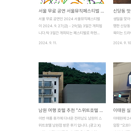
서울 무료 공연 서울뮤직페스티벌 2024 예매 방법 및 라인업
서울 무료 공연인 2024 서울뮤직페스티벌
생일을 맞아
이 2024. 9. 27(금) - 29(일) 3일간 개최됩
명한 신당동
니다.딱 3일간 개최되는 페스티벌로 하현상,
육미는 드라
자우림, 크라잉넛의 라이브를 무료로 볼 수
이크 미쳤습니
2024. 9. 11.
2024. 9. 10
있습니다.노들섬에서 열리는 음악 축제로
미는 줄서는
2024.9.11(수) 11시에 예매가 시작되며 무
습니다.지금
료입니다.서울뮤직페스티벌위치 : 노들섬 잔
하지 않았습
디마당, 노들스퀘어, 라이브하우스 (서울 용
습니다.신당동
산구 이촌동 302-146)기간 : 2024년 9월
중구 퇴계로 
27일(금) ~ 2024년 9월 29일(일)티켓오
역사문화공원
픈 : 2024년 9월 11일(수) 11시 - 네이버 예
오전 11시 3
약 (1인 2매 예매가능)관람료 : 무료주차 : 불
음 웨이팅 :
가(대중교통 이용 적극 권장)서울뮤직페스티
뉴신당동 맛
남원 여행 호텔 추천 "스위트호텔 남원" 사계절 수영장
벌 라인업서울뮤직페스티벌의 프로그램은 나
이크가 주력
루스테이지와 노들스테이지 2개로 구분되며,
스테이크 2인
이번 여름 휴가에 다녀온 전라남도 남원의 스
이태원에 2
2개 별도로 예매를 받습..
주문했습니다
위트호텔 남원점 방문 후기 입니다. (광고 X)
암장 "오프더