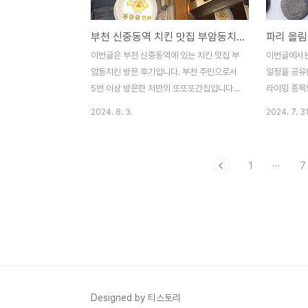
11시 오픈이라고 나와있지만 토요일 오전 10
간 무료라고
시 반에 도착했을 때, 이미 식사 중인 분들이
했습니다투썸
부천 신중동역 치킨 맛집 부암동치킨 후라이드 골뱅이국수
파리 올림
계셨고 앞에 약 10팀 정도 웨이팅이 있었습
도: 중주차장
니다.웨이팅을 한시간 정도 했고, 11시 반에
X)대로변 뒤
이번글은 부천 신중동역에 있는 치킨 맛집 부
이번글에서는
식사를 할 수 있었습니다.캐치테이블이나 따
른 건물과 
암동치킨 방문 후기입니다. 부천 주민으로서
일정을 공유
로 웨이팅..
장 위치 : 카
5번 이상 방문한 저만의 또또또간집입니다.
라이밍 종목
따로 배달은 하지 않으며 매장식사 또는 방문
전합니다. 
2024. 8. 3.
2024. 7. 31
포장만 가능합니다. 요일에 따라 다르지만 오
와 볼더링&
후 6-8시 사이에는 웨이팅이 있을 수 있습니
니다. 콤바
다. 웨이팅은 따로 번호표 등의 관리를 하지
여 순위를 
1
···
7
않습니다. 회전율이 빠르지 않은 편이라 사장
더링,리드 
님이 웨이팅을 권하시지 않는 편임을 참고 바
올림픽에서는
랍니다.1. 부암동치킨 위치 및 영업시간위치 :
다.1. 스포츠
신중동역 3번 출구 롯데백화점 방향 출구에
~ 08.10
서 도보 약 15분 거리영업시간 : 오후 4시 ~
(스피드), 
오후 12시 (매주 일요일 휴무) 2. 메뉴 소개
링,리드)세부
부암동치킨의 메뉴는 다음과 같습니다. 주력
피드, 남자 
메뉴는 후라이드와 골뱅이 국수입니다.후라
올림픽 일정1
Designed by 티스토리
이드는 감자와 고구마가 치킨과 함께 튀겨져
리드, 준결승 