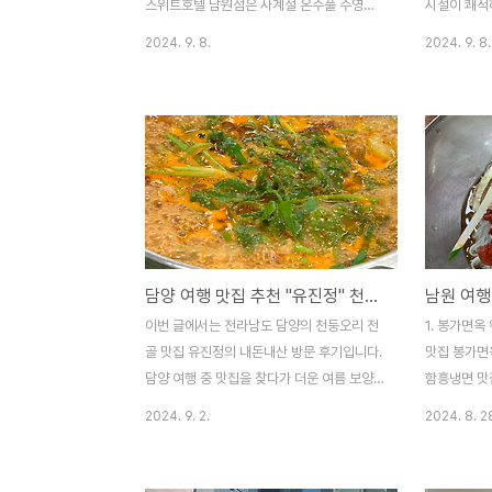
토가 같이..
스위트호텔 남원점은 사계절 온수풀 수영장
시설이 쾌적
으로 유명합니다.객실도 매우 깨끗하고 서비
째 방문입니
2024. 9. 8.
2024. 9. 8.
스도 좋았습니다. 광주 근교 여행시 추천하고
쾌적한 시설
싶은 호텔입니다.저는 디럭스 트리플룸 + 수
에는 사람도
영장 2인을 이용했습니다.만족도 : ⭐️⭐️⭐️⭐️⭐️
기기 좋았습
재방문 의사 : ⭐️⭐️⭐️⭐️⭐️👉 스위트호텔 남원
서울 용산구 
근처 맛집 추천 바로가기 남원 여행 맛집 추
원역 3번출구
천 봉가면옥1. 봉가면옥 웨이팅이번 글에서는
지하 2층)
전남 남원 맛집 봉가면옥 방문 후기입니다.
가능, 전기
봉가면옥은 함흥냉면 맛집으로 매년 3월부터
30분당 1,
9월까지 6개월만 운영합니다.현지 및 여행객
시간 평일(월
담양 여행 맛집 추천 "유진정" 천둥오리 전골
남원 여행
들의 소문난 맛집으로 주jjiyo.com👉 남원
(토,일) 오
한옥 카페 추천 "월향재" 바로가기 전남 남원
일이용권 : 
이번 글에서는 전라남도 담양의 천둥오리 전
1. 봉가면
광한루 카페 망고빙수 맛집 ”월향..
예악 필수)암
골 맛집 유진정의 내돈내산 방문 후기입니다.
맛집 봉가면
담양 여행 중 맛집을 찾다가 더운 여름 보양
함흥냉면 맛
도 할 겸 방문하게 되었습니다. 주말에는 웨
개월만 운영
2024. 9. 2.
2024. 8. 2
이팅이 있다는 후기글을 보고 토요일 오픈시
난 맛집으로
간 10분 전 쯤 도착하여 웨이팅 없이 식사를
요일 오전 1
할 수 있었습니다. 1. 유진정 정보📍위치 : 전
었습니다.오픈