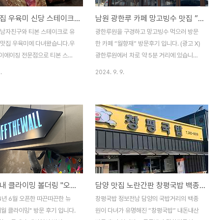
신당동 맛집 우육미 신당 스테이크 맛집 데이트 장소 추천
남원 광한루 카페 망고빙수 맛집 ”월향재“
 남자친구와 티본 스테이크로 유
광한루원을 구경하고 망고빙수 먹으러 방문
 맛집 우육미에 다녀왔습니다.우
한 카페 “월향재” 방문후기 입니다. (광고 X)
이에이징 전문점으로 티본 스테
광한루원에서 차로 약 5분 거리에 있습니다.
다..! 꼭 가보세요!(광고X)우육
한옥 느낌의 카페로 디저트 종류가 많았습니
.
2024. 9. 9.
 식당에 소개되어서 더 유명해졌
다.>> 남원 맛집 "봉가면옥" 추천 바로가
은 방영한지 조금 지나 웨이팅은
기 남원 여행 맛집 추천 봉가면옥1. 봉가면옥
니다.수요일 저녁 7시쯤 방문했
웨이팅이번 글에서는 전남 남원 맛집 봉가면
 맛집 "우육미"📍위치 : 서울
옥 방문 후기입니다. 봉가면옥은 함흥냉면 맛
373 신당역 9번출구 or 동대문
집으로 매년 3월부터 9월까지 6개월만 운영
역2번 출구 중간⏰ 영업시간 :
합니다.현지 및 여행객들의 소문난 맛집으로
0분 ~ 오후 10시🚘 주차장 : 없
주jjiyo.com>> 남원 숙소 추천 "스위트호텔
 없었음! 신당동 맛집 "우육미" 메
남원" 바로가기 남원 여행 호텔 추천 "스위트
집 우육미는 한우 투뿔 티본 스테
호텔 남원" 사계절 수영장이번 여름 휴가에
이태원 실내 클라이밍 볼더링 "오프더월클라이밍"
담양 맛집 노란간판 창평국밥 백종원 국밥 웨이팅 꿀팁
 메뉴입니다.저는 한우 투뿔 티본
다녀온 전라남도 남원의 스위트호텔 남원점
분, 해물 짬뽕, 깍두기 볶음밥을
방문 후기 입니다. (광고 X)스위트호텔 남원
4년 6월 오픈한 따끈따끈한 뉴
창평국밥 정보전남 담양의 국밥거리의 백종
.티본 스테이크와 매쉬 포테이
점은 사계절 온수풀 수영장으로 유명합니다.
월 클라이밍" 방문 후기 입니다.
원이 다녀가 유명해진 “창평국밥” 내돈내산