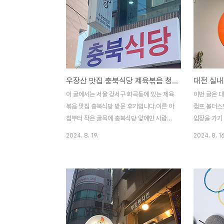
남 담양군 금성면 시암골로 17⏰ 영업시간 :
했는데 내부
매일 오전 11:00 부터 오후 8시 30분 (주문
다. ⏰ 영업시
마감 오후 7시 30분) * 브레이크타임 : 오
주소 : 전북 
후 3시 30분 부터 오후 5시 🚘 주차 : 식당
료 (주차 공
앞 주차장 무료 (주차 편함)✏️ 메뉴 : 청둥오
한 경우 식당
리 전골 단일 메뉴(전골과 미나리 한바구니
입니다. "봉
우장산 맛집 충북식당 제육볶음 청국장
가득 함께 나옵니다.)🚻 화장실 : 오래됬지만
이지 않습니다
깨끗 (식당 내부에 있음)방문 시간은 토요일
정도가 주차할
이 글에서는 서울 강서구 화곡동에 있는 제육
이번 글은 
오전 10시 5..
을 경우 식당
볶음 맛집 충북식당 방문 후기입니다.이른 아
캠프 볼더스
습..
침부터 작은 골목에 충북식당 앞에만 사람이
암장을 가기
바글바글했습니다.1. 충북식당 위치 및 주차
이스캠프 볼
2024. 8. 19.
2024. 8. 16
충북식당은 5호선 우장산역 3번출구 도보 3
베이스캠프 
분거리 골목에 있습니다.주차장은 따로 없습
청사역 2번
니다. 2. 충북식당 영업시간월~토 : 오전 11
니다.투썸 
시부터 오후 3시까지일요일 : 휴무1인 식사
베이스캠프 
는 불가합니다.* 토요일 10시 반에 도착했을
입니다.1호
때 이미 오픈해있었습니다. 정확한 오픈시간
베이스캠프 
은 알 수 없었습니다.3. 충북식당 웨이팅오전
에 도장을 