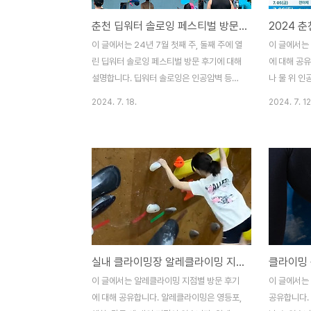
춘천 딥워터 솔로잉 페스티벌 방문 후기
2024 
이 글에서는 24년 7월 첫째 주, 둘째 주에 열
이 글에서는
린 딥워터 솔로잉 페스티벌 방문 후기에 대해
에 대해 공
설명합니다. 딥워터 솔로잉은 인공암벽 등반
나 물 위 
후 물로 추락하는 이색 페스티벌로 클라이밍
등 후나 추
2024. 7. 18.
2024. 7. 12
동호인들에게 인기가 많았고 일반인 및 어린
행사입니다.
이도 체험할 수 있는 프로그램들로 구성되었
하여 설계해
습니다. 프로그램 및 상세 일정은 “2024 춘
애물이 없게
천 딥워터 솔로잉 소개” 페이지를 참고 바랍
바위가 없는 
니다. 저는 7월 13일 꽉 잡아 물들어간다 #2
로그램 일정춘
프로그램에 참여하였습니다.1. 춘천 딥워터
주에 행사를
솔로잉 온라인 예매 방문24년 춘천 딥워터
해 참가하고
솔로잉은 행사 기간 이전 온라인으로 예매가
비가 있는 
가능했습니다. 예약 홈페이지에 인적사항을
납입계좌에 
실내 클라이밍장 알레클라이밍 지점별 후기
클라이밍 
입력하고 방문할 날짜의 행사를 선택한 후 신
으로 익일 
청하면 메일로 참가비를 입금할 수 있는 계좌
으면 자동으
이 글에서는 알레클라이밍 지점별 방문 후기
이 글에서는
번호를 포함한 안내 메일이 옵니다. 참가비를
24년 7월 
에 대해 공유합니다. 알레클라이밍은 영등포,
공유합니다.