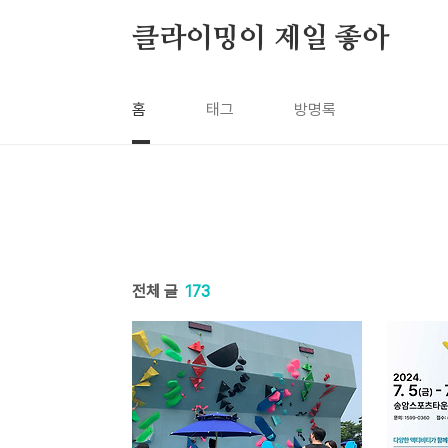
본문 바로가기
클라이밍이 제일 좋아
홈
태그
방명록
전체 글
173