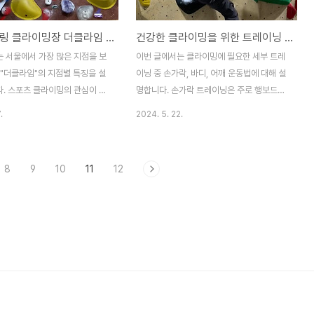
반팔, 나시, 탑, 하의는 반바지를
것입니다. 대부분의 클라이밍장에서 암벽화
고 겨울에 상의는 반팔, 하의는
를 판매하고 있습니다. 초급화의 경우 접근성
실내 볼더링 클라이밍장 더클라임 지점별 특징 1
건강한 클라이밍을 위한 트레이닝 방법 세가지
로 착용합니다. 물론 겨울에도 나
이 좋은 클라이밍장에서 구매하는 것도 좋습
 입거나 여름에도 긴팔, 긴바지
니다. 그러나 클라이밍장에서 구매하는 암벽
 서울에서 가장 많은 지점을 보
이번 글에서는 클라이밍에 필요한 세부 트레
니다. 즉, 여름에는 에어컨, 겨울
화의 경우 최저가로 구입할 수 없고 종류가
 "더클라임"의 지점별 특징을 설
이닝 중 손가락, 바디, 어깨 운동법에 대해 설
온도 조절이 ..
다양하지 않다는 단점이 있습니다.두..
. 스포츠 클라이밍의 관심이 증
명합니다. 손가락 트레이닝은 주로 행보드를
도권 내 실내 클라이밍 센터가 빠
이용하며, 바디 트레이닝은 맨몸 또는 링을
.
2024. 5. 22.
가하고 있습니다. 이 중 더클라
이용하여 훈련합니다. 클라이밍의 부상 방지
밍 센터의 대기업이라고 부를 만
와 실력 향상을 위해 적절한 트레이닝을 병행
11개의 지점을 보유하고 있습니
해주어야 합니다.1. 손가락 트레이닝손가락
8
9
10
11
12
 난이도 체계는 홍대점을 제외하고
트레이닝은 가장 중요하다고 생각하는 훈련
지만, 지점별로 분위기는 차이가
입니다. 손가락 트레이닝은 세 가지 훈련법을
. 더클라임 회원 체계더클라임은
3세트를 순서대로 진행하면 됩니다. 가장 효
점, 마곡점, 신림점, 서울대점, 사
과적인 세 가지 손가락 트레이닝에 대해 알아
, 신사점, 강남점, 양재점, 일산점
보겠습니다. 첫 번째는 ILV 트레이닝입니다.
지점이 있습니다. 하나의 회원권으
ILV 트레이닝은 행보드에서 자신이 여유롭게
지점을 자유롭게 이용할 수 있습니
매달릴 수 있는 곳에서 진행하는 훈련입니다.
 월권(1개월, 3개월 등) 정해진
행보드에서 여유롭게 매달릴 수 있는 곳을 선
 개의 지점, 몇 번을 방문해도 상
택한 뒤 턱걸이 한 번을 합니다. 턱걸이를 당