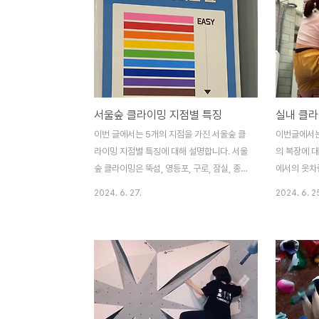
는 브랜드입니다. 매드락의 드리프터라는 초
습니다. 클
급화는 편안한 착용감과 부담 없는 가격으로
한 채로 힘을
인기가 많습니다. 매드락 드리프터의 가격은
목을 꺾거나
구매처에 따라 상이하며 8만 원대로 형성되
손목 디스크
어 있습니다. 가격대비 퀄리티가 훌륭하어 숙
복합체) 파열
련자들도 발의 편안함을 위해 매드락 드리프
은 손과 팔을
서울숲 클라이밍 지점별 특징
실내 클라
터를 구매하여 중고급화와 함께 사용하기도
를 지지해 
합니다. 매드락 드리프터는 두 개의 벨크로로
습니다. T
이번 글에서는 5개의 지점을 가진 서울숲 클
이번글에서는
신고 벗기가 편하며 본인의 발 사이즈에 맞춰
역할을 합니다
라이밍 지점별 특징에 대해 설명합니다. 서울
의 복장에 
벗겨지지 않도록 안전하게 착용할..
목 부근에 있는
숲 클라이밍은 뚝섬, 영등포, 구로, 잠실, 종로
에서의 옷차
점이 있습니다. 뚝섬점을 제외하고는 최근 2
나 러닝 복장
2024. 6. 27.
2024. 6. 2
년 이내에 오픈한 암장으로 시설이 깨끗하고
이 편하다면
쾌적합니다. 그리고 대부분의 지점이 규모가
길 수 있습니
큰 편입니다. 서울숲 클라이밍의 난이도는 핑
지도 않습니다
크, 빨강, 주황, 노랑, 초록, 파랑, 남색, 보라,
는 동작이 
갈색, 검정 순으로 핑크가 가장 쉬운 난이도,
입는 옷차림은
검정이 가장 어려운 난이도입니다.1. 서울숲
밍 복장볼더
클라이밍 뚝섬점서울숲 클라이밍 뚝섬점은 2
로 옷차림에 