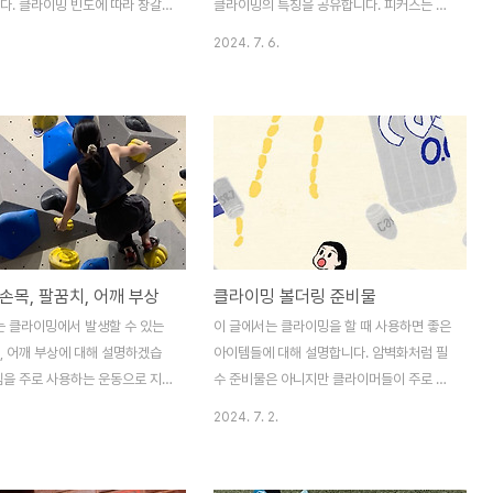
 특설..
거나 2층으로 올라..
다. 클라이밍 빈도에 따라 창갈
클라이밍의 특징을 공유합니다. 피커스는 CJ
하는 시점은 사람마다 다릅니다.
에서 영화관을 개조해서 실내 클라이밍을 만
2024. 7. 6.
20만원 정도로 저렴한 금액이 아
들었습니다. 훅클라이밍은 피커스가 생기기
 클라이머들은 암벽화에 구멍이
전부터 자리 잡고 있던 볼더링장입니다.1. 실
로 암벽화를 수선하여 착용합니
내 클라이밍 피커스피커스는 종로, 구로, 신
 대해 알아보고 창갈이를 할 수
촌 3개의 지점을 가지고 있습니다. 3개 지점
소개하겠습니다.1. 암벽화 창갈
모두 CGV영화관에 위치하며 기존에 영화관
 신발과 홀드의 마찰을 이용해
이었던 공간을 볼더링장으로 개조했습니다.
 때문에 홀드와 맞닿는 밑창과 앞
그래서 다른 볼더링장과 비교하면 구조가 독
어 구멍이 납니다. 암벽화가 부드
특합니다. 피커스의 난이도는 무지개(빨강~
고 밑창이 얇은 암벽화일 수록 더
보라), 회색, 갈색으로 나뉘며 갈색으로 갈수
손목, 팔꿈치, 어깨 부상
클라이밍 볼더링 준비물
. 구멍 난 밑창과 앞코를 수선
록 어렵습니다. 동일한 난이도표를 사용하는
암벽화 창갈이라고 합니다. 일반적
다른 암장과 난이도를 비교하면 동일한 색상
 클라이밍에서 발생할 수 있는
이 글에서는 클라이밍을 할 때 사용하면 좋은
 잘 일어나는 부분은 밑창과 발가
이더라도 조금 쉬운 편입니다. 암장마다 난이
, 어깨 부상에 대해 설명하겠습
아이템들에 대해 설명합니다. 암벽화처럼 필
. 암벽화 창갈..
도에는 차이가 있습니다. 월권, 횟..
힘을 주로 사용하는 운동으로 지
수 준비물은 아니지만 클라이머들이 주로 사
 힘을 받게 되면 인대, 힘줄 등
용하는 아이템으로 초크, 초크백, 브러시, 삼
2024. 7. 2.
 발생해 부상으로 이어질 수 있습
각대, 신발탈취제 등이 있습니다. 이러한 아
손목 통증 TFCC 파열클라이머들이
이템들을 준비하는데 도움이 될만한 정보를
는 부상 중에는 손목 통증이 있
공유합니다. 어디에 어떻게 사용하는지와 구