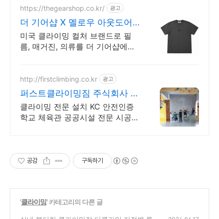
https://thegearshop.co.kr/
광고
더 기어샵 X 멜로우 아웃도어
편집샵
미국 클라이밍 컬처 브랜드로 필
름, 매거진, 의류를 더 기어샵에서
만나보세요
http://firstclimbing.co.kr
광고
퍼스트클라이밍짐 주식회사 사
회적기업
클라이밍 전문 설치 KC 안전인증
학교 체육관 공공시설 전문 시공
컨설팅
공감
구독하기
'
클라이밍
' 카테고리의 다른 글