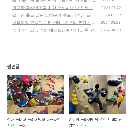
실내 볼더링 클라이밍장 더클라임 지점별 특징
2024.06.17
1
건강한 클라이밍을 위한 트레이닝 방법 세가지
(0)
2024.05.22
볼더링 홀드 잡는 노하우와 루트 파인딩
(2)
2024.05.09
(1)
클라이밍 고급기술 카운터밸런스와 코디네이
2024.05.03
션
클라이밍 고급 기술 데드포인트 다이노 훅
(1)
2024.04.30
(3)
관련글
실내 볼더링 클라이밍장 더클라임
건강한 클라이밍을 위한 트레이닝
지점별 특징 1
방법 세가지