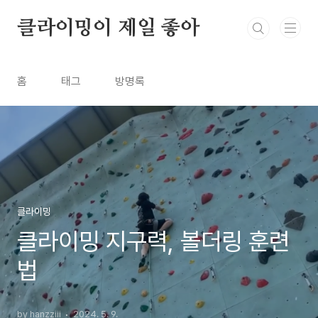
본문 바로가기
클라이밍이 제일 좋아
홈
태그
방명록
클라이밍
클라이밍 지구력, 볼더링 훈련
법
by hanzziii
2024. 5. 9.