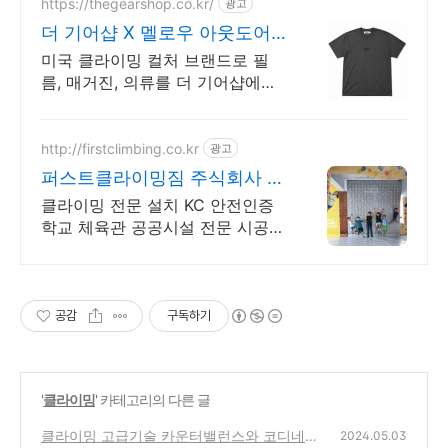
https://thegearshop.co.kr/
광고
더 기어샵 X 멜로우 아웃도어
편집샵
미국 클라이밍 컬처 브랜드로 필
름, 매거진, 의류를 더 기어샵에서
만나보세요
http://firstclimbing.co.kr
광고
퍼스트클라이밍짐 주식회사 사
회적기업
클라이밍 전문 설치 KC 안전인증
학교 체육관 공공시설 전문 시공
컨설팅
공감
구독하기
'
클라이밍
' 카테고리의 다른 글
클라이밍 고급기술 카운터밸런스와 코디네이
2024.05.03